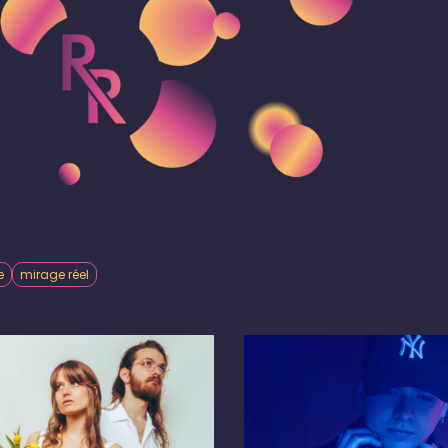
e
mirage réel