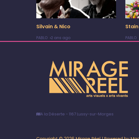
Silvain & Nico
Stain
PABLO
2 ans ago
PABLO
A la Déserte - 1167 Lussy-sur-Morges
Copyright © 2026 Mirage Réel | Powered by Mac