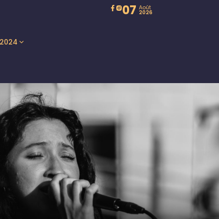
07
Août
2026
 2024