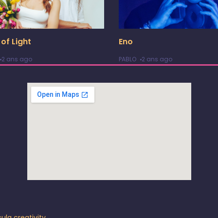
 of Light
Eno
2 ans ago
PABLO
2 ans ago
ula creativity