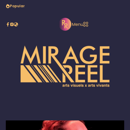
Popular
Cie NOEM’S
Menu