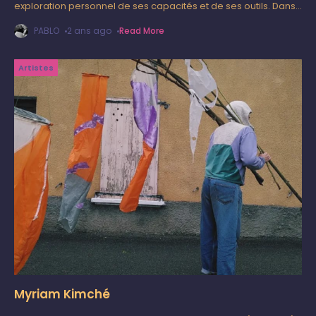
exploration personnel de ses capacités et de ses outils. Dans
ses travaux Mathéo recherche les émotions bruts, sans filtres
PABLO
2 ans ago
Read More
Artistes
Myriam Kimché