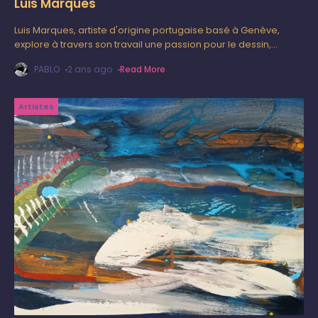
Luis Marques
Luis Marques, artiste d'origine portugaise basé à Genève,
explore à travers son travail une passion pour le dessin,
enrichie par sa pratique en tant qu'architecte au Département
PABLO
2 ans ago
Read More
du territoire (État
Artistes