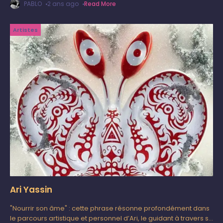
PABLO
2 ans ago
Read More
rêves ou de
Artistes
Ari Yassin
"Nourrir son âme" : cette phrase résonne profondément dans
le parcours artistique et personnel d’Ari, le guidant à travers sa