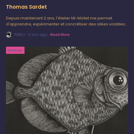
Thomas Sardet
Depuis maintenant 2 ans, l'Atelier Mi-Mollet me permet
d'apprendre, expérimenter et concrétiser des idées volatiles,
aboutissantes à de nouvelles questions et recherches de
PABLO
2 ans ago
Read More
compréhension générale, basique tout en laissant libre
Artistes