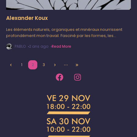
Alexander Koux
Les éléments naturels, organiques et minéraux nourrissent
profondément mon travail. Fasciné par les formes, les
entrelacements, et cette frontière subtile entre le vivant et
PABLO
2 ans ago
Read More
l'inerte, je recherche un équilibre délicat
1
2
3